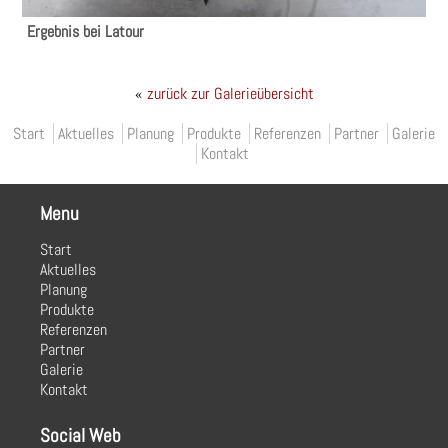
Ergebnis bei Latour
«
zurück zur Galerieübersicht
Primary menu
Start
Aktuelles
Planung
Produkte
Referenzen
Partner
Galerie
Kontakt
Menu
Start
Aktuelles
Planung
Produkte
Referenzen
Partner
Galerie
Kontakt
Social Web